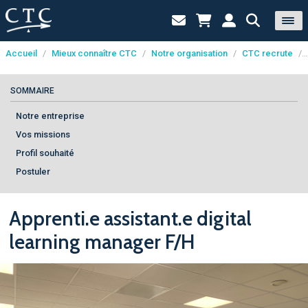
Accueil
/
Mieux connaître CTC
/
Notre organisation
/
CTC recrute
/
Panneau de gestion des cookies
SOMMAIRE
Notre entreprise
Vos missions
Profil souhaité
Postuler
Apprenti.e assistant.e digital
learning manager F/H