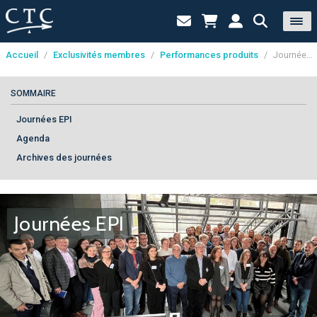
Accueil
/
Exclusivités membres
/
Performances produits
/
Journées EPI
Panneau de gestion des cookies
SOMMAIRE
Journées EPI
Agenda
Archives des journées
Journées EPI