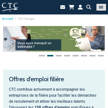
Accueil
/
CTC Groupe
Panneau de gestion des cookies
Vous avez manqué un
webinaire ?
Offres d'emploi filière
CTC contribue activement à accompagner les
entreprises de la filière pour faciliter les démarches
de recrutement et attirer les meilleurs talents.
Découvrez les
158 offres d'emploi
spécifiques à