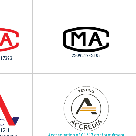
220921342105
17393
.1511
Accréditation n° 01217 conformément