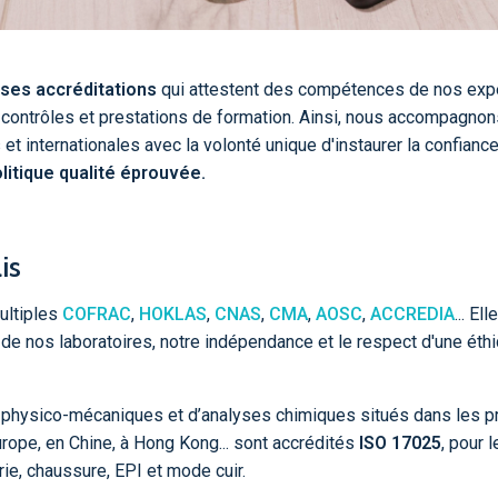
es accréditations
qui attestent des compétences de nos expe
s, contrôles et prestations de formation. Ainsi, nous accompagno
 et internationales avec la volonté unique d'instaurer la confianc
litique qualité éprouvée.
is
ultiples
COFRAC
,
HOKLAS
,
CNAS
,
CMA
,
AOSC
,
ACCREDIA
... Ell
de nos laboratoires, notre indépendance et le respect d'une éth
 physico-mécaniques et d’analyses chimiques situés dans les pr
rope, en Chine, à Hong Kong... sont accrédités
ISO 17025
, pour 
rie, chaussure, EPI et mode cuir.