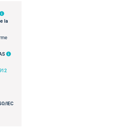
e la
orme
AS
5912
SO/IEC