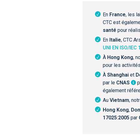
En
France
, les 
CTC est égalemen
santé
pour réali
En
Italie
, CTC Ar
UNI EN ISO/IEC 
À
Hong Kong
, n
pour les activité
À
Shanghai
et
D
par le
CNAS
p
également référ
Au
Vietnam
, not
Hong Kong
,
Do
17025:2005
par