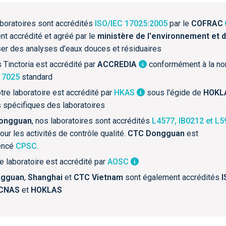
laboratoires sont accrédités
ISO/IEC 17025:2005
par le
COFRAC
t accrédité et agréé par le
ministère de l'environnement et d
ser des analyses d’eaux douces et résiduaires
s Tinctoria est accrédité par
ACCREDIA
conformément à la n
17025
standard
otre laboratoire est accrédité par
HKAS
sous l'égide de
HOKL
s spécifiques des laboratoires
ongguan
, nos laboratoires sont accrédités
L4577, IB0212 et L
our les activités de contrôle qualité.
CTC Dongguan
est
encé
CPSC
.
re laboratoire est accrédité par
AOSC
ngguan
,
Shanghai
et
CTC Vietnam
sont également accrédités
I
CNAS
et
HOKLAS