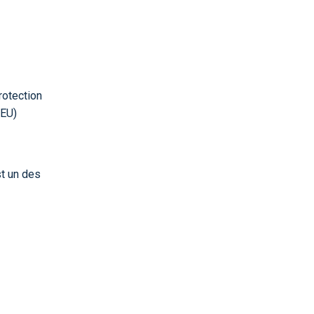
rotection
(EU)
st un des