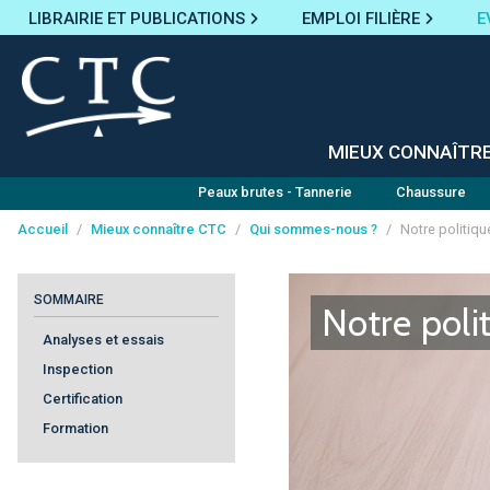
LIBRAIRIE ET PUBLICATIONS
EMPLOI FILIÈRE
E
MIEUX CONNAÎTR
Peaux brutes - Tannerie
Chaussure
Accueil
/
Mieux connaître CTC
/
Qui sommes-nous ?
/
Notre politiqu
Panneau de gestion des cookies
SOMMAIRE
Notre poli
Analyses et essais
Inspection
Certification
Formation