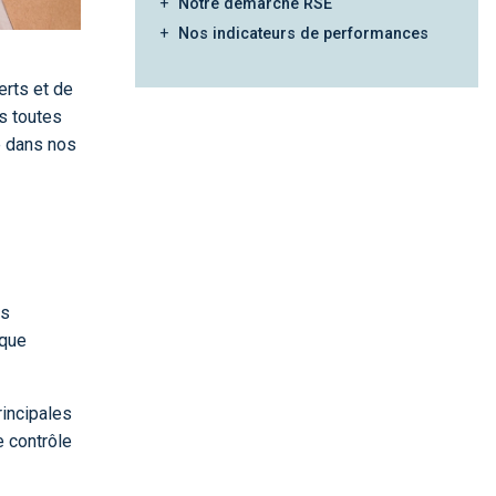
Notre démarche RSE
Nos indicateurs de performances
rts et de
ns toutes
e dans nos
es
ique
incipales
le contrôle