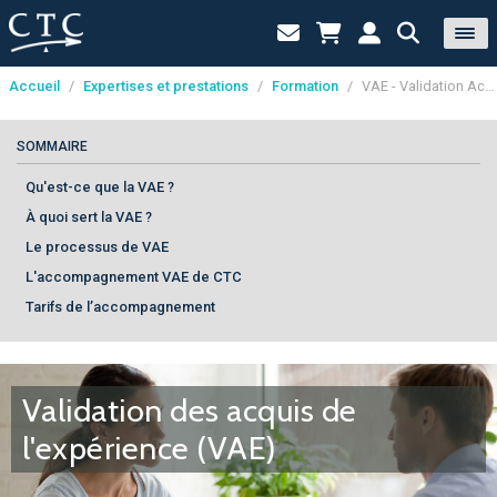
Accueil
/
Expertises et prestations
/
Formation
/
VAE - Validation Acquis de l’Expérience
Panneau de gestion des cookies
SOMMAIRE
Qu'est-ce que la VAE ?
À quoi sert la VAE ?
Le processus de VAE
L'accompagnement VAE de CTC
Tarifs de l’accompagnement
Validation des acquis de
l'expérience (VAE)