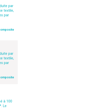
duite par
 textile,
es par
composite
duite par
 textile,
es par
composite
sé à 100
*. Le