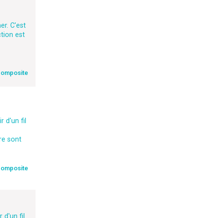
r. C'est
tion est
composite
 d'un fil
re sont
composite
d'un fil