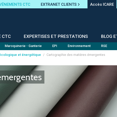
VÉNEMENTS CTC
EXTRANET CLIENTS
Accès ICARE
E CTC
EXPERTISES ET PRESTATIONS
BLOG E
Maroquinerie - Ganterie
EPI
Environnement
RSE
 écologique et énergétique
/
Cartographie des matières émergentes
 émergentes