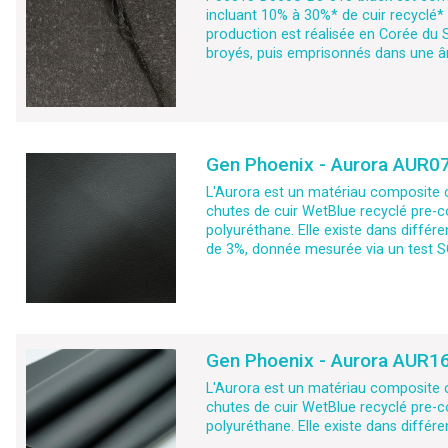
incluant 10% à 30%* de cuir recyclé
production est réalisée en Corée du S
broyés, puis emprisonnés dans une âm
Gen Phoenix - Aurora AUR07
L'Aurora est un matériau composite 
chutes de cuir WetBlue recyclé pre-
polyuréthane. Elle existe dans différ
de 3%, donnée mesurée via un test SC
Gen Phoenix - Aurora AUR16
L'Aurora est un matériau composite 
chutes de cuir WetBlue recyclé pre-
polyuréthane. Elle existe dans différ