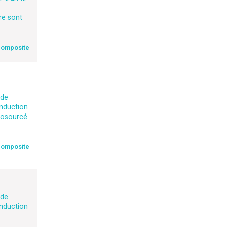
re sont
composite
 de
enduction
biosourcé
composite
 de
enduction