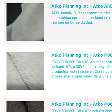
Atko Planning Inc - Atko A
ACN-30008N-010 est commercialisé par
un matériau composite incluant un mat
réalisée en Corée du Sud.
Atko Planning Inc - Atko P
P06015-D060U-B0-010-White est commerc
incluant 10% à 30%* de cuir recyclé
production est réalisée en Corée du S
broyés, puis emprisonnés dans une âm
Atko Planning Inc - Atko P
P06015-D060U-B0-010-black est commerc