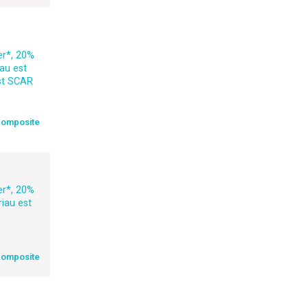
er*, 20%
au est
est SCAR
composite
er*, 20%
iau est
composite