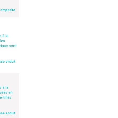
composite
 à la
les
riaux sont
ssé enduit
 à la
isées en
rtifiés
ssé enduit