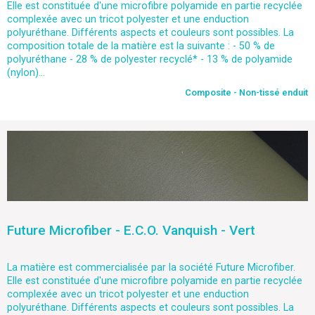
Elle est constituée d'une microfibre polyamide en partie recyclée
complexée avec un tricot polyester et une enduction
polyuréthane. Différents aspects et couleurs sont possibles. La
composition totale de la matière est la suivante : - 50 % de
polyuréthane - 28 % de polyester recyclé* - 13 % de polyamide
(nylon)...
Composite - Non-tissé enduit
Future Microfiber - E.C.O. Vanquish - Vert
La matière est commercialisée par la société Future Microfiber.
Elle est constituée d'une microfibre polyamide en partie recyclée
complexée avec un tricot polyester et une enduction
polyuréthane. Différents aspects et couleurs sont possibles. La