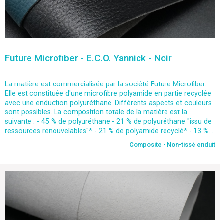
Future Microfiber - E.C.O. Yannick - Noir
La matière est commercialisée par la société Future Microfiber.
Elle est constituée d'une microfibre polyamide en partie recyclée
avec une enduction polyuréthane. Différents aspects et couleurs
sont possibles. La composition totale de la matière est la
suivante : - 45 % de polyuréthane - 21 % de polyuréthane "issu de
ressources renouvelables"* - 21 % de polyamide recyclé* - 13 %...
Composite - Non-tissé enduit