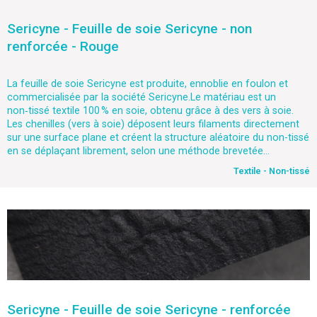
Sericyne - Feuille de soie Sericyne - non
renforcée - Rouge
La feuille de soie Sericyne est produite, ennoblie en foulon et
commercialisée par la société Sericyne.Le matériau est un
non‑tissé textile 100 % en soie, obtenu grâce à des vers à soie.
Les chenilles (vers à soie) déposent leurs filaments directement
sur une surface plane et créent la structure aléatoire du non-tissé
en se déplaçant librement, selon une méthode brevetée...
Textile - Non-tissé
Sericyne - Feuille de soie Sericyne - renforcée