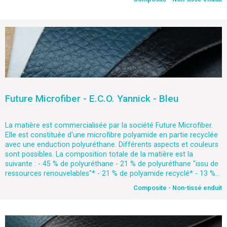
Future Microfiber - E.C.O. Yannick - Bleu
La matière est commercialisée par la société Future Microfiber.
Elle est constituée d'une microfibre polyamide en partie recyclée
avec une enduction polyuréthane. Différents aspects et couleurs
sont possibles. La composition totale de la matière est la
suivante : - 45 % de polyuréthane - 21 % de polyuréthane "issu de
ressources renouvelables"* - 21 % de polyamide recyclé* - 13 %...
Composite - Non-tissé enduit