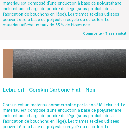
matériau est composé d'une enduction à base de polyuréthane
incluant une charge de poudre de liège (sous-produits de la
fabrication de bouchons en liège). Les trames textiles utilisées
peuvent être à base de polyester recyclé ou de coton. Le
matériau affiche un taux de 55 % de biosourcé.
Composite - Tissé enduit
Lebiu srl - Corskin Carbone Flat - Noir
Corskin est un matériau commercialisé par la société Lebiu srl. Le
matériau est composé d'une enduction à base de polyuréthane
incluant une charge de poudre de liège (sous-produits de la
fabrication de bouchons en liège). Les trames textiles utilisées
peuvent être à base de polyester recyclé ou de coton. Le