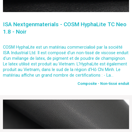
ISA Nextgenmaterials - COSM HyphaLite TC Neo
1.8 - Noir
COSM HyphaLite est un matériau commercialisé par la société
ISA Industrial Ltd. Il est composé d'un non-tissé de viscose enduit
d'un mélange de latex, de pigment et de poudre de champignon.
Le latex utilisé est produit au Vietnam. L'HyphaLite est également
produit au Vietnam, dans le sud de la région d'Hô Chi Minh. Le
matériau affiche un grand nombre de certifications : - La...
Composite - Non-tissé enduit