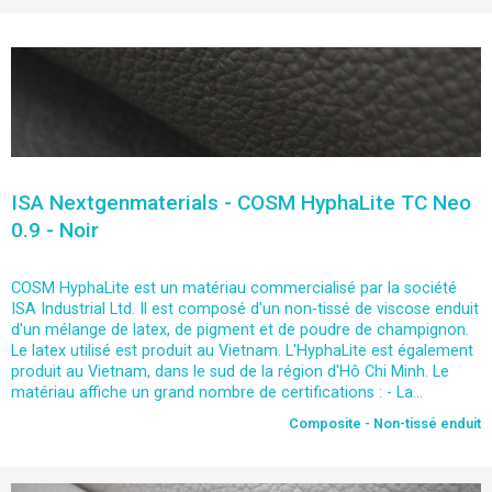
ISA Nextgenmaterials - COSM HyphaLite TC Neo
0.9 - Noir
COSM HyphaLite est un matériau commercialisé par la société
ISA Industrial Ltd. Il est composé d'un non-tissé de viscose enduit
d'un mélange de latex, de pigment et de poudre de champignon.
Le latex utilisé est produit au Vietnam. L'HyphaLite est également
produit au Vietnam, dans le sud de la région d'Hô Chi Minh. Le
matériau affiche un grand nombre de certifications : - La...
Composite - Non-tissé enduit