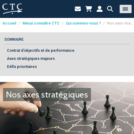
Accueil
/
Mieux connaître CTC
/
Qui sommes-nous ?
/
Nos axes stratégiques
Panneau de gestion des cookies
SOMMAIRE
Contrat d’objectifs et de performance
Axes stratégiques majeurs
Défis prioritaires
Nos axes stratégiques