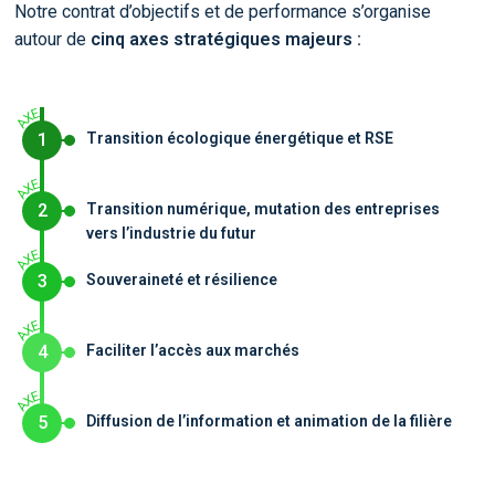
Notre contrat d’objectifs et de performance s’organise
autour de
cinq axes stratégiques majeurs :
E
X
A
1
Transition écologique énergétique et RSE
E
X
A
2
Transition numérique, mutation des entreprises
vers l’industrie du futur
E
X
A
3
Souveraineté et résilience
E
X
A
4
Faciliter l’accès aux marchés
E
X
A
5
Diffusion de l’information et animation de la filière