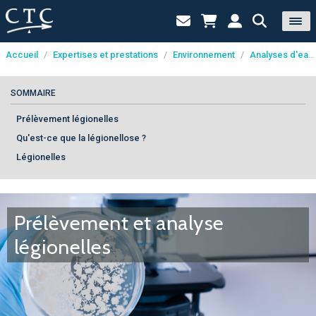
Accueil
/
Expertises et prestations
/
Environnement
/
Analyses d'eau
Panneau de gestion des cookies
SOMMAIRE
Prélèvement légionelles
Qu'est-ce que la légionellose ?
Légionelles
Prélèvement et analyse
légionelles