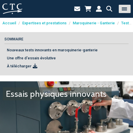
Accueil
/
Expertises et prestations
/
Maroquinerie - Ganterie
/
Tests et essais
Panneau de gestion des cookies
SOMMAIRE
Nouveaux tests innovants en maroquinerie-ganterie
Une offre d'essais évolutive
À télécharger
Essais physiques innovants