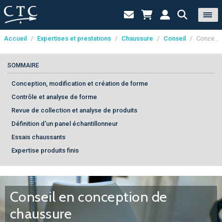
Accueil
/
Expertises et prestations
/
Chaussure
/
Conseil
/
Conception de chaussure
Panneau de gestion des cookies
SOMMAIRE
Conception, modification et création de forme
Contrôle et analyse de forme
Revue de collection et analyse de produits
Définition d'un panel échantillonneur
Essais chaussants
Expertise produits finis
Conseil en conception de
chaussure