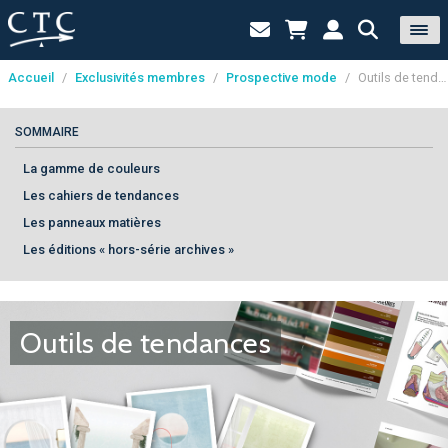
Accueil
/
Exclusivités membres
/
Prospective mode
/
Outils de tendances
Panneau de gestion des cookies
SOMMAIRE
La gamme de couleurs
Les cahiers de tendances
Les panneaux matières
Les éditions « hors-série archives »
Outils de tendances