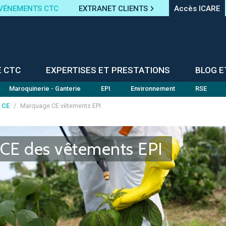
VÉNEMENTS CTC
EXTRANET CLIENTS
Accès ICARE
E CTC
EXPERTISES ET PRESTATIONS
BLOG E
Maroquinerie - Ganterie
EPI
Environnement
RSE
 CE
/
Marquage CE vêtements EPI
CE des vêtements EPI