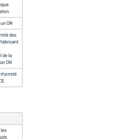
nique
sation
 un ON
rmité des
 fabricant
l de la
 un ON
onformité
CE
 les
uits