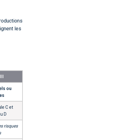
productions
ignent les
II
els ou
les
le C et
u D
es risques
s