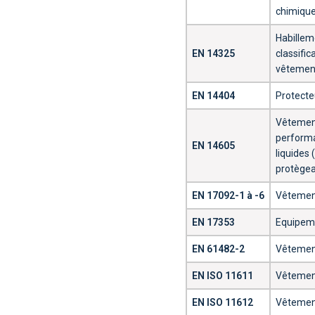
chimique
Habillem
EN 14325
classifi
vêtement
EN 14404
Protecte
Vêtement
performa
EN 14605
liquides 
protègea
EN 17092-1 à -6
Vêtement
EN 17353
Equipeme
EN 61482-2
Vêtement
EN ISO 11611
Vêtement
EN ISO 11612
Vêtement