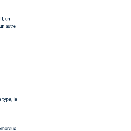
II, un
un autre
 type, le
nombreux