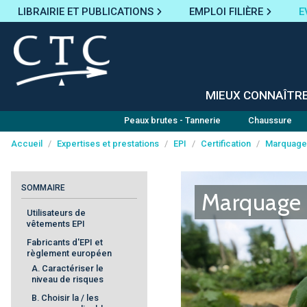
LIBRAIRIE ET PUBLICATIONS
EMPLOI FILIÈRE
E
MIEUX CONNAÎTR
Peaux brutes - Tannerie
Chaussure
Accueil
/
Expertises et prestations
/
EPI
/
Certification
/
Marquage
Panneau de gestion des cookies
SOMMAIRE
Marquage 
Utilisateurs de
vêtements EPI
Fabricants d'EPI et
règlement européen
A. Caractériser le
niveau de risques
B. Choisir la / les