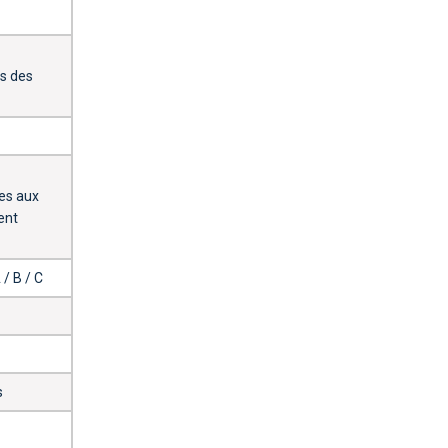
es des
es aux
ent
/ B / C
s