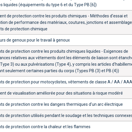
s liquides (équipements du type 6 et du Type PB [6])
ent de protection contre les produits chimiques - Méthodes d'essai et
cation de performance des matériaux, coutures, jonctions et assemblag
s de protection chimique
urs de genoux pour le travail à genoux
s de protection contre les produits chimiques liquides - Exigences de
nces relatives aux vêtements dont les éléments de liaison sont étanch
(Type 3) ou aux pulvérisations (Type 4), y compris les articles d'habillem
nt seulement certaines parties du corps (Types PB (3) et PB (4))
s de protection pour motocyclistes, vêtements de classe A / AA / AAA 
nt de visualisation améliorée pour des situations à risque modéré
s de protection contre les dangers thermiques d'un arc électrique
s de protection utilisés pendant le soudage et les techniques connexe
s de protection contre la chaleur et les flammes