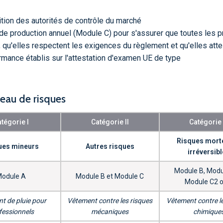
ition des autorités de contrôle du marché
 de production annuel (Module C) pour s'assurer que toutes les 
qu'elles respectent les exigences du règlement et qu'elles atte
rmance établis sur l'attestation d'examen UE de type
veau de risques
tégorie I
Catégorie II
Catégorie I
Risques mort
ues mineurs
Autres risques
irréversib
Module B, Modu
odule A
Module B et Module C
Module C2 o
t de pluie pour
Vêtement contre les risques
Vêtement contre l
fessionnels
mécaniques
chimique