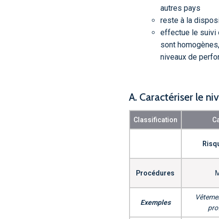
autres pays
reste à la dispos
effectue le suivi
sont homogènes, 
niveaux de perfo
A. Caractériser le ni
Classification
Ca
Risq
Procédures
M
Vêtemen
Exemples
pro