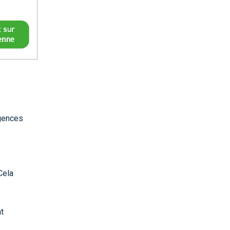
igences
Cela
t