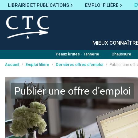
LIBRAIRIE ET PUBLICATIONS
EMPLOI FILIÈRE
E
MIEUX CONNAÎTR
Peaux brutes - Tannerie
Chaussure
Accueil
/
Emploi filière
/
Dernières offres d'emploi
/
Publier une offr
Panneau de gestion des cookies
Publier une offre d'emploi