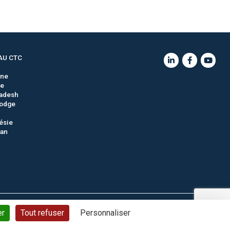
AU CTC
gne
ie
adesh
odge
ésie
tan
ons générales de vente
Politique de confidentialité
Plan du site
er
Tout refuser
Personnaliser
© CTC - 2026