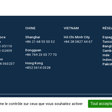
CHINE
VIETNAM
RÉSE
roce
Shanghai
Hô Chi Minh City
Espa
o
+86 21 68 55 50 32
+84 28 3827 44 67
Tunis
1-35110
Bangl
Dongguan
1-32459
Camb
+86 769 23 03 77 70
Inde
no
Indon
Hong Kong
44-363237
Pakis
+852 3614 0328
Mots-Clés
Gestion des cookies
Mentions légales
Conditi
Tout accept
nne le contrôle sur ceux que vous souhaitez activer