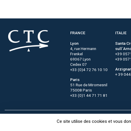
FRANCE
ITALIE
Lyon
Santa C
4, rue Hermann
sull´Arn
Frenkel
+39 057
69367 Lyon
+39 057
Cedex 07
Arzigna
+33 (0)4 72 76 10 10
+ 39 04
Paris
51 Rue de Miromesnil
75008 Paris
+33 (0)1 44 71 71 81
Contact
CTC recrute
FAQ
Ce site utilise des cookies et vous do