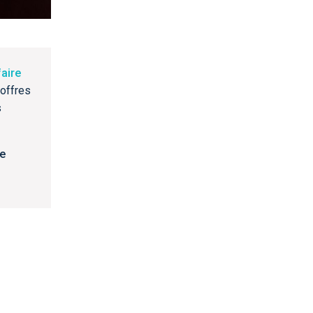
faire
 offres
s
de