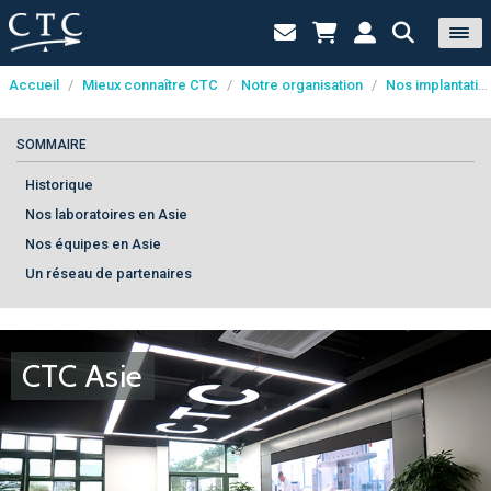
Accueil
/
Mieux connaître CTC
/
Notre organisation
/
Nos implantations
Panneau de gestion des cookies
SOMMAIRE
Historique
Nos laboratoires en Asie
Nos équipes en Asie
Un réseau de partenaires
CTC Asie