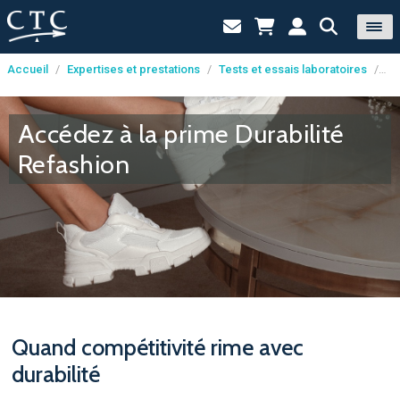
Accueil
/
Expertises et prestations
/
Tests et essais laboratoires
/
Re
Panneau de gestion des cookies
Accédez à la prime Durabilité
Refashion
Quand compétitivité rime avec
durabilité