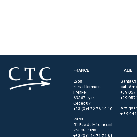
FRANCE
ITALIE
Lyon
Santa C
4, rue Hermann
sull´Arn
Frenkel
+39 057
69367 Lyon
+39 057
Cedex 07
Arzigna
+33 (0)4 72 76 10 10
+ 39 04
Paris
51 Rue de Miromesnil
75008 Paris
+33 (0)1 44 71 71 81