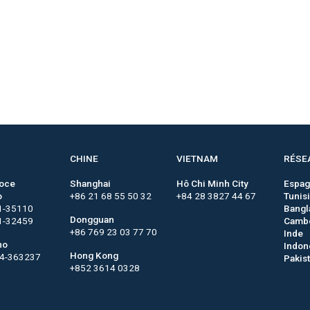
CHINE
VIETNAM
RÉSE
roce
Shanghai
Hô Chi Minh City
Espa
o
+86 21 68 55 50 32
+84 28 3827 44 67
Tunis
1-35110
Bangl
Dongguan
1-32459
Camb
+86 769 23 03 77 70
Inde
no
Indon
Hong Kong
44-363237
Pakis
+852 3614 0328