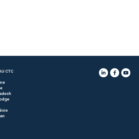
AU CTC
gne
ie
adesh
odge
ésie
tan