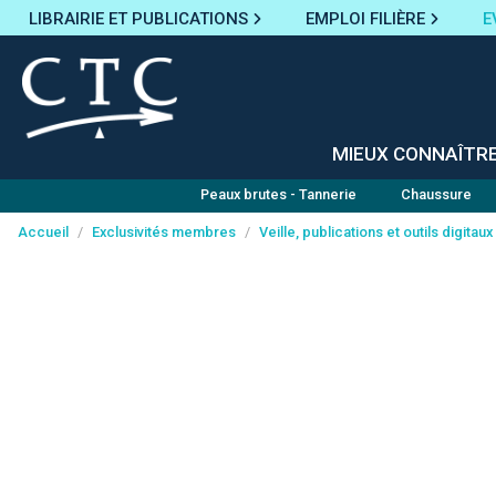
LIBRAIRIE ET PUBLICATIONS
EMPLOI FILIÈRE
E
MIEUX CONNAÎTR
Peaux brutes - Tannerie
Chaussure
Accueil
/
Exclusivités membres
/
Veille, publications et outils digitaux
Panneau de gestion des cookies