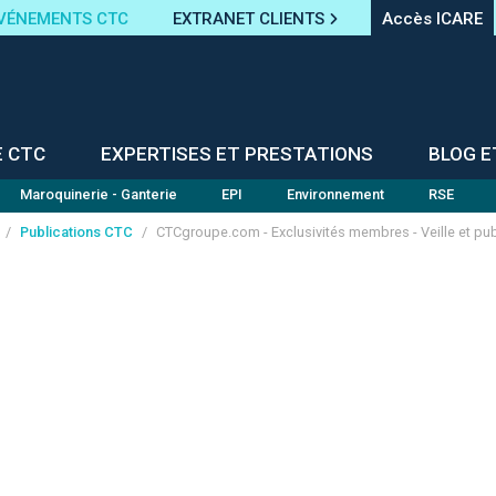
VÉNEMENTS CTC
EXTRANET CLIENTS
Accès ICARE
E CTC
EXPERTISES ET PRESTATIONS
BLOG E
Maroquinerie - Ganterie
EPI
Environnement
RSE
/
Publications CTC
/
CTCgroupe.com - Exclusivités membres - Veille et pub