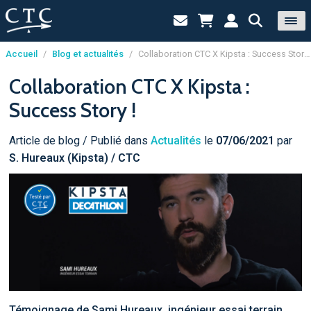
Accueil
/
Blog et actualités
/
Collaboration CTC X Kipsta : Success Story !
Panneau de gestion des cookies
Collaboration CTC X Kipsta :
Success Story !
Article de blog / Publié dans
Actualités
le
07/06/2021
par
S. Hureaux (Kipsta) / CTC
Témoignage de Sami Hureaux, ingénieur essai terrain