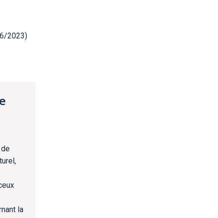
06/2023)
e
 de
urel,
ceux
nant la