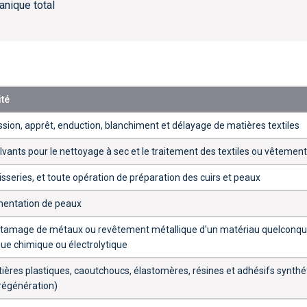
anique total
ité
ssion, apprêt, enduction, blanchiment et délayage de matières textiles
olvants pour le nettoyage à sec et le traitement des textiles ou vêtemen
sseries, et toute opération de préparation des cuirs et peaux
mentation de peaux
 étamage de métaux ou revêtement métallique d'un matériau quelconqu
ue chimique ou électrolytique
ères plastiques, caoutchoucs, élastomères, résines et adhésifs synthé
 régénération)