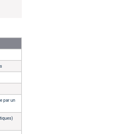
ts
e par un
tiques)