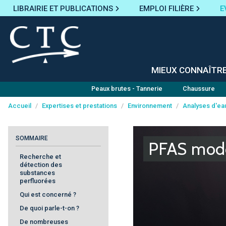
LIBRAIRIE ET PUBLICATIONS
EMPLOI FILIÈRE
E
MIEUX CONNAÎTR
Peaux brutes - Tannerie
Chaussure
Accueil
/
Expertises et prestations
/
Environnement
/
Analyses d'ea
Panneau de gestion des cookies
SOMMAIRE
PFAS mode
Recherche et
détection des
substances
perfluorées
Qui est concerné ?
De quoi parle-t-on ?
De nombreuses