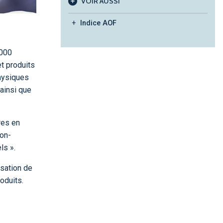
VOIR AUSSI
Indice AOF
 000
t produits
hysiques
 ainsi que
res en
non-
ls ».
isation de
oduits.