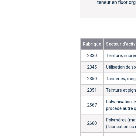
teneur en fluor org
Rubrique
Secteur d'activ
2330
Teinture, impre
2345
Utilisation de s
2350
Tanneries, mégi
2351
Teinture et pig
Galvanisation,
2567
procédé autre q
Polymères (mati
2660
(fabrication ou