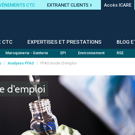
VÉNEMENTS CTC
EXTRANET CLIENTS
Accès ICARE
E CTC
EXPERTISES ET PRESTATIONS
BLOG E
Maroquinerie - Ganterie
EPI
Environnement
RSE
u
/
Analyses PFAS
/
PFAS mode d'emploi
 d'emploi