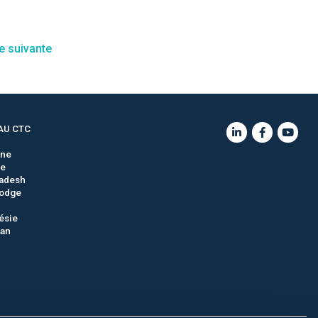
AU CTC
gne
ie
adesh
odge
ésie
tan