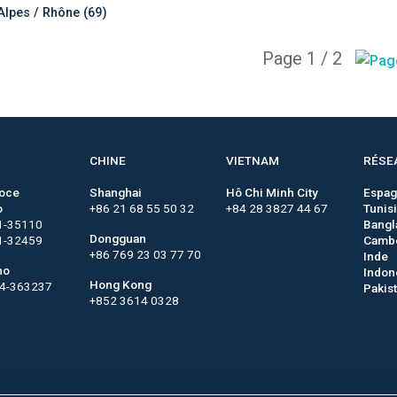
lpes / Rhône (69)
Page 1 / 2
CHINE
VIETNAM
RÉSE
roce
Shanghai
Hô Chi Minh City
Espa
o
+86 21 68 55 50 32
+84 28 3827 44 67
Tunis
1-35110
Bangl
Dongguan
1-32459
Camb
+86 769 23 03 77 70
Inde
no
Indon
Hong Kong
44-363237
Pakis
+852 3614 0328