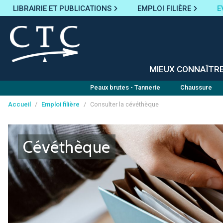
LIBRAIRIE ET PUBLICATIONS
EMPLOI FILIÈRE
E
MIEUX CONNAÎTR
Peaux brutes - Tannerie
Chaussure
Accueil
/
Emploi filière
/
Consulter la cévéthèque
Panneau de gestion des cookies
Cévéthèque