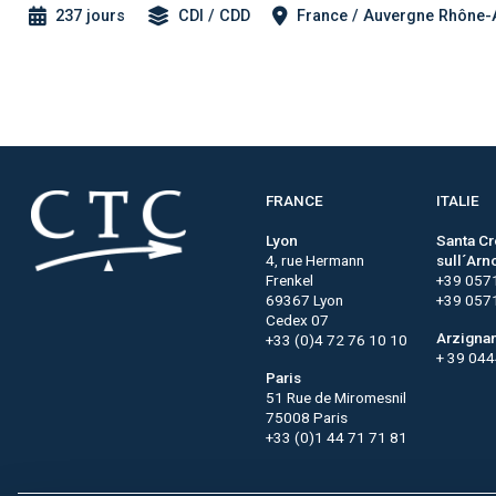
237 jours
CDI / CDD
France / Auvergne Rhône-A
FRANCE
ITALIE
Lyon
Santa C
4, rue Hermann
sull´Arn
Frenkel
+39 057
69367 Lyon
+39 057
Cedex 07
Arzigna
+33 (0)4 72 76 10 10
+ 39 04
Paris
51 Rue de Miromesnil
75008 Paris
+33 (0)1 44 71 71 81