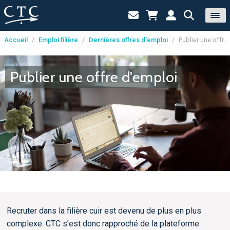
Accueil
/
Emploi filière
/
Dernières offres d'emploi
/
Publier une offre d'emploi
Panneau de gestion des cookies
Publier une offre d'emploi
Recruter dans la filière cuir est devenu de plus en plus
complexe. CTC s’est donc rapproché de la plateforme