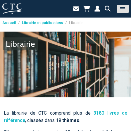
Accueil
/
Librairie et publications
/
Librairie
Panneau de gestion des cookies
Librairie
La librairie de CTC comprend plus de
3180 livres de
référence
, classés dans
19 thèmes
.