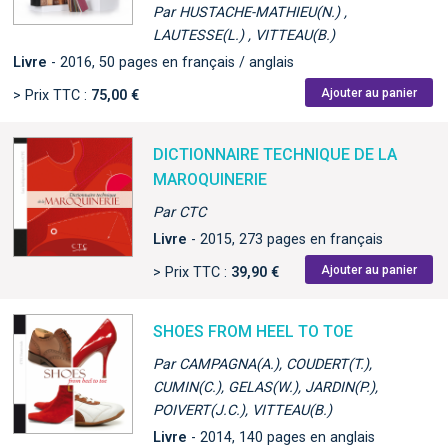
Par HUSTACHE-MATHIEU(N.) ,
LAUTESSE(L.) , VITTEAU(B.)
Livre
- 2016, 50 pages en français / anglais
Ajouter au panier
> Prix TTC :
75,00 €
DICTIONNAIRE TECHNIQUE DE LA
MAROQUINERIE
Par CTC
Livre
- 2015, 273 pages en français
Ajouter au panier
> Prix TTC :
39,90 €
SHOES FROM HEEL TO TOE
Par CAMPAGNA(A.), COUDERT(T.),
CUMIN(C.), GELAS(W.), JARDIN(P.),
POIVERT(J.C.), VITTEAU(B.)
Livre
- 2014, 140 pages en anglais