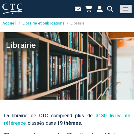
Accueil
/
Librairie et publications
/
Librairie
Panneau de gestion des cookies
Librairie
La librairie de CTC comprend plus de
3180 livres de
référence
, classés dans
19 thèmes
.