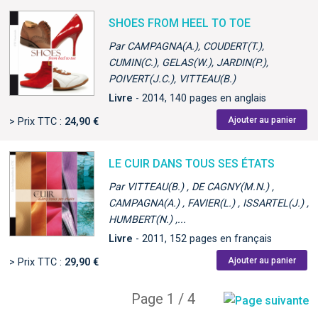
SHOES FROM HEEL TO TOE
Par CAMPAGNA(A.), COUDERT(T.),
CUMIN(C.), GELAS(W.), JARDIN(P.),
POIVERT(J.C.), VITTEAU(B.)
Livre
- 2014, 140 pages en anglais
Ajouter au panier
> Prix TTC :
24,90 €
LE CUIR DANS TOUS SES ÉTATS
Par VITTEAU(B.) , DE CAGNY(M.N.) ,
CAMPAGNA(A.) , FAVIER(L.) , ISSARTEL(J.) ,
HUMBERT(N.) ,...
Livre
- 2011, 152 pages en français
Ajouter au panier
> Prix TTC :
29,90 €
Page 1 / 4