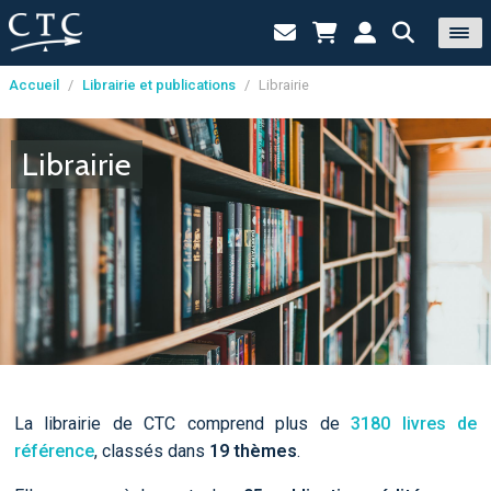
Accueil
/
Librairie et publications
/
Librairie
Panneau de gestion des cookies
Librairie
La librairie de CTC comprend plus de
3180 livres de
référence
, classés dans
19 thèmes
.