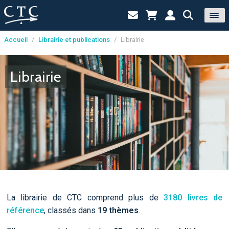
Accueil
/
Librairie et publications
/
Librairie
Panneau de gestion des cookies
Librairie
La librairie de CTC comprend plus de
3180 livres de
référence
, classés dans
19 thèmes
.