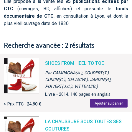
Elle propose à la vente les
95 publications éditées par
CTC
(ouvrages, BD, affiches) et présente le
fonds
documentaire de CTC
, en consultation à Lyon, et dont le
plus vieil ouvrage date de 1830.
Recherche avancée : 2 résultats
SHOES FROM HEEL TO TOE
Par CAMPAGNA(A.), COUDERT(T.),
CUMIN(C.), GELAS(W.), JARDIN(P.),
POIVERT(J.C.), VITTEAU(B.)
Livre
- 2014, 140 pages en anglais
Ajouter au panier
> Prix TTC :
24,90 €
LA CHAUSSURE SOUS TOUTES SES
COUTURES