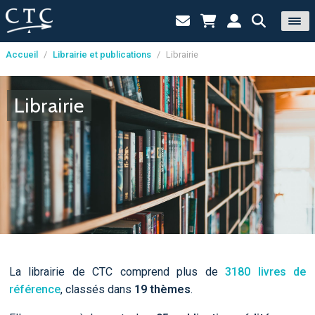
Accueil
/
Librairie et publications
/
Librairie
Panneau de gestion des cookies
Librairie
La librairie de CTC comprend plus de
3180 livres de
référence
, classés dans
19 thèmes
.