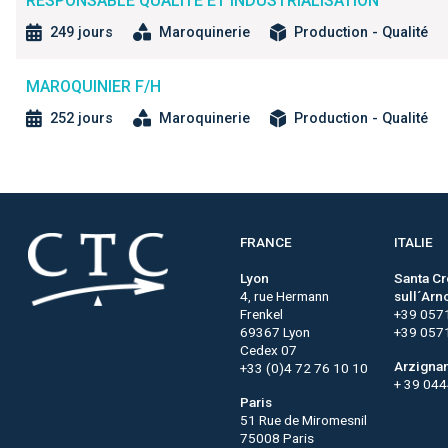
RESPONSABLE QUALITÉ ET INDUSTRIALISATION
249 jours
Maroquinerie
Production - Qualité
MAROQUINIER F/H
252 jours
Maroquinerie
Production - Qualité
FRANCE
ITALIE
Lyon
Santa C
4, rue Hermann
sull´Arn
Frenkel
+39 057
69367 Lyon
+39 057
Cedex 07
Arzigna
+33 (0)4 72 76 10 10
+ 39 04
Paris
51 Rue de Miromesnil
75008 Paris