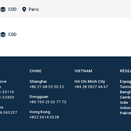
CDD
Paris
CDD
CHINE
VIETNAM
RÉSE
roce
Shanghai
Hô Chi Minh City
Espa
o
+86 21 68 55 50 32
+84 28 3827 44 67
Tunis
1-35110
Bangl
Dongguan
1-32459
Camb
+86 769 23 03 77 70
Inde
no
Indon
Hong Kong
44-363237
Pakis
+852 3614 0328