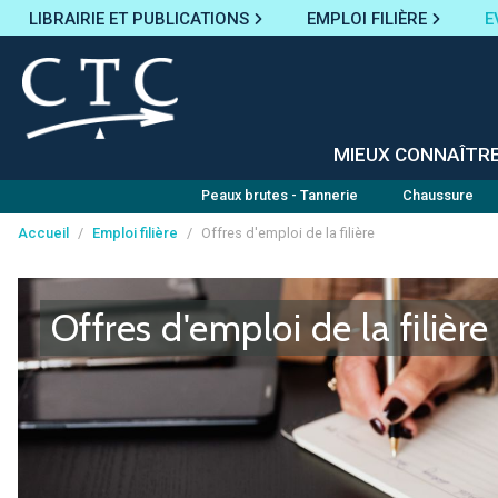
LIBRAIRIE ET PUBLICATIONS
EMPLOI FILIÈRE
E
MIEUX CONNAÎTR
Peaux brutes - Tannerie
Chaussure
Accueil
/
Emploi filière
/
Offres d'emploi de la filière
Panneau de gestion des cookies
Offres d'emploi de la filière