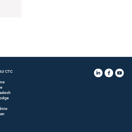
AU CTC
gne
ie
adesh
odge
ésie
tan