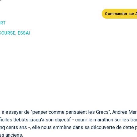
Commander sur 
ORT
COURSE
,
ESSAI
s à essayer de "penser comme pensaient les Grecs", Andrea Ma
ciles débuts jusqu'à son objectif - courir le marathon sur les tr
 cinq cents ans -, elle nous emmène dans sa découverte de cette p
tes anciens.