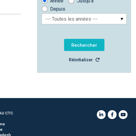
Année
Jusqu'à
Depuis
--- Toutes les années ---
Réinitialiser
AU CTC
gne
ie
adesh