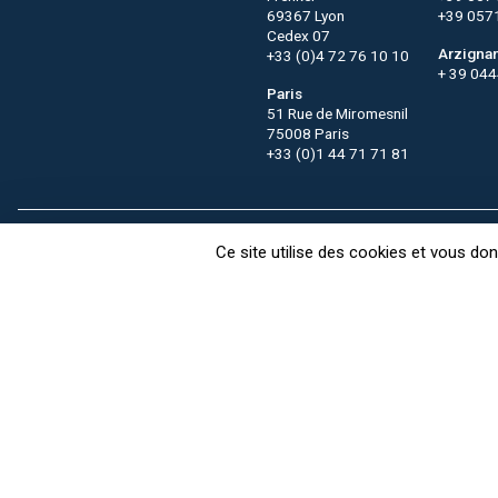
69367 Lyon
+39 057
Cedex 07
Arzigna
+33 (0)4 72 76 10 10
+ 39 04
Paris
51 Rue de Miromesnil
75008 Paris
+33 (0)1 44 71 71 81
Contact
CTC recrute
FAQ
Ce site utilise des cookies et vous do