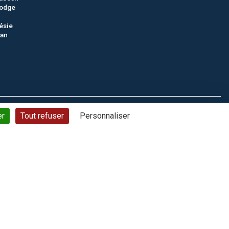
odge
ésie
tan
ons générales de vente
Politique de confidentialité
Plan du site
er
Tout refuser
Personnaliser
© CTC - 2026