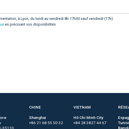
mentation, à Lyon, du lundi au vendredi 8h-17h30 sauf vendredi (17h).
ous
en précisant vos disponibilités.
CHINE
VIETNAM
RÉSE
roce
Shanghai
Hô Chi Minh City
Espa
o
+86 21 68 55 50 32
+84 28 3827 44 67
Tunis
1-35110
Bangl