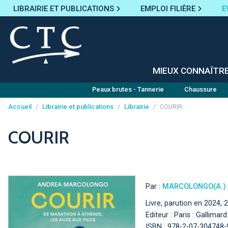
LIBRAIRIE ET PUBLICATIONS
EMPLOI FILIÈRE
E
MIEUX CONNAÎTR
Peaux brutes - Tannerie
Chaussure
Accueil
/
Librairie et publications
/
Librairie
/
COURIR
Panneau de gestion des cookies
COURIR
Par :
MARCOLONGO(A.)
Livre, parution en 2024, 
Editeur : Paris : Gallimar
ISBN : 978-2-07-304748-