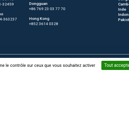
Dongguan
1-32459
Camb
+86 769 23 03 77 70
Inde
no
Indon
Hong Kong
44-363237
Pakis
+852 3614 0328
Mots-Clés
Gestion des cookies
Mentions légales
Conditi
Tout accept
nne le contrôle sur ceux que vous souhaitez activer