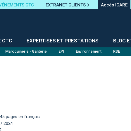
VÉNEMENTS CTC
EXTRANET CLIENTS
Accès ICARE
E CTC
EXPERTISES ET PRESTATIONS
BLOG E
Maroquinerie - Ganterie
EPI
Environnement
RSE
245 pages en français
d / 2024
9