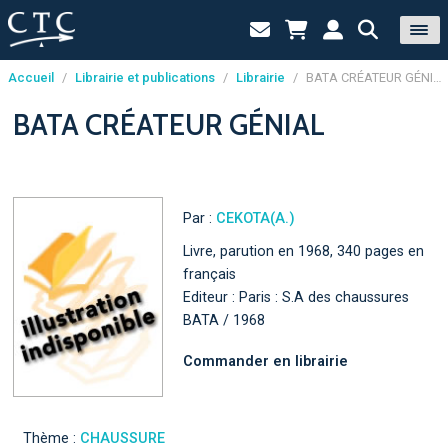
Accueil
/
Librairie et publications
/
Librairie
/
BATA CRÉATEUR GÉNIAL
Panneau de gestion des cookies
BATA CRÉATEUR GÉNIAL
Par :
CEKOTA(A.)
Livre, parution en 1968, 340 pages en
français
Editeur : Paris : S.A des chaussures
BATA / 1968
Commander en librairie
Thème :
CHAUSSURE