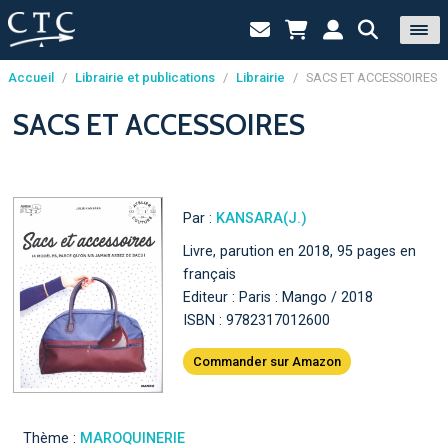
Accueil
/
Librairie et publications
/
Librairie
/
SACS ET ACCESSOIRES
Panneau de gestion des cookies
SACS ET ACCESSOIRES
Par :
KANSARA(J.)
Livre, parution en 2018, 95 pages en
français
Editeur : Paris : Mango / 2018
ISBN : 9782317012600
Commander sur Amazon
Thème :
MAROQUINERIE