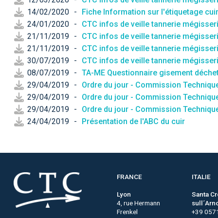
14/02/2020
-
Fiche Information sur l'étiquetage cui
24/01/2020
-
CTC infos de veille tannerie mégisseri
21/11/2019
-
CTC infos de veille tannerie mégisseri
21/11/2019
-
CTC infos de veille tannerie mégisseri
30/07/2019
-
CTC infos de veille tannerie mégisseri
08/07/2019
-
TA-ME Questionnaire gisement déche
29/04/2019
-
Ordre du jour - Commission Techniqu
29/04/2019
-
Ordre du jour - Commission Techniqu
29/04/2019
-
Ordre du jour - Commission Techniqu
24/04/2019
-
Présentation de l'ABC du cuir
FRANCE
ITALIE
Lyon
Santa C
4, rue Hermann
sull´Arn
Frenkel
+39 057