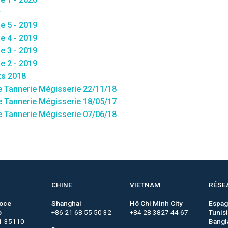
r
e 5 - 2019
e 4 - 2019
e 3 - 2019
e 2 - 2019
ts 2018
e Tannerie Mégisserie 22/11/18
e Tannerie Mégisserie 18/05/17
e Tannerie Mégisserie 07/06/18
CHINE
VIETNAM
RÉSE
roce
Shanghai
Hô Chi Minh City
Espa
o
+86 21 68 55 50 32
+84 28 3827 44 67
Tunis
1-35110
Bangl