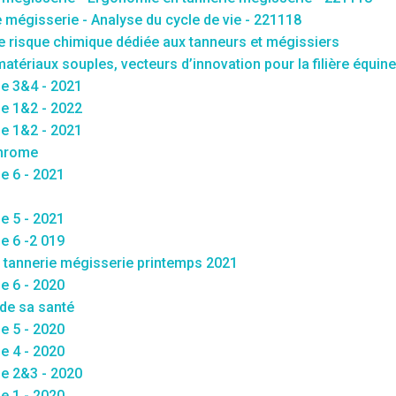
mégisserie - Analyse du cycle de vie - 221118
e risque chimique dédiée aux tanneurs et mégissiers
matériaux souples, vecteurs d’innovation pour la filière équine
ie 3&4 - 2021
ie 1&2 - 2022
ie 1&2 - 2021
chrome
e 6 - 2021
e 5 - 2021
e 6 -2 019
 tannerie mégisserie printemps 2021
e 6 - 2020
 de sa santé
e 5 - 2020
e 4 - 2020
ie 2&3 - 2020
e 1 - 2020