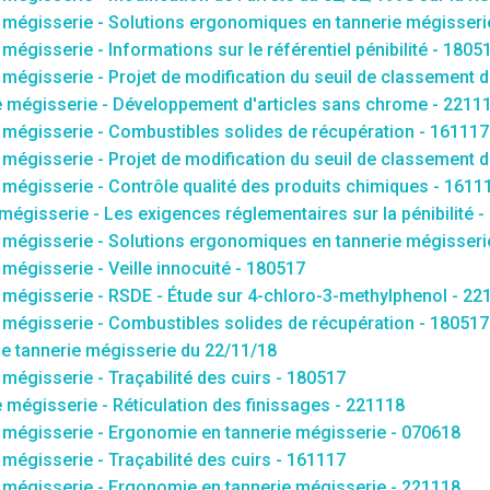
 mégisserie - Solutions ergonomiques en tannerie mégisseri
égisserie - Informations sur le référentiel pénibilité - 1805
égisserie - Projet de modification du seuil de classement d
 mégisserie - Développement d'articles sans chrome - 2211
mégisserie - Combustibles solides de récupération - 161117
égisserie - Projet de modification du seuil de classement d
mégisserie - Contrôle qualité des produits chimiques - 1611
égisserie - Les exigences réglementaires sur la pénibilité -
 mégisserie - Solutions ergonomiques en tannerie mégisseri
égisserie - Veille innocuité - 180517
mégisserie - RSDE - Étude sur 4-chloro-3-methylphenol - 22
mégisserie - Combustibles solides de récupération - 180517
 tannerie mégisserie du 22/11/18
égisserie - Traçabilité des cuirs - 180517
mégisserie - Réticulation des finissages - 221118
 mégisserie - Ergonomie en tannerie mégisserie - 070618
égisserie - Traçabilité des cuirs - 161117
 mégisserie - Ergonomie en tannerie mégisserie - 221118