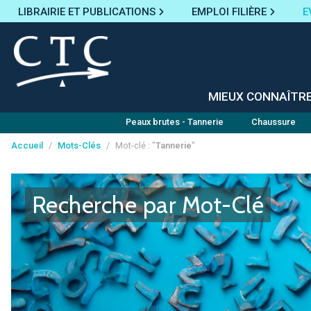
LIBRAIRIE ET PUBLICATIONS
EMPLOI FILIÈRE
E
MIEUX CONNAÎTR
Peaux brutes - Tannerie
Chaussure
Accueil
/
Mots-Clés
/
Mot-clé : "
Tannerie
"
Panneau de gestion des cookies
Recherche par Mot-Clé