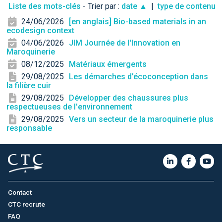
Liste des mots-clés
- Trier par :
date ▲
|
type de contenu
24/06/2026
[en anglais] Bio-based materials in an
ecodesign context
04/06/2026
JIM Journée de l'Innovation en
Maroquinerie
08/12/2025
Matériaux émergents
29/08/2025
Les démarches d’écoconception dans
la filière cuir
29/08/2025
Développer des chaussures plus
respectueuses de l'environnement
29/08/2025
Vers un secteur de la maroquinerie plus
responsable
Contact
CTC recrute
FAQ