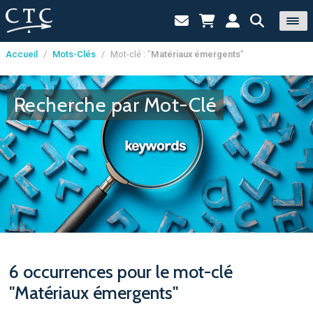
Accueil
/
Mots-Clés
/
Mot-clé : "
Matériaux émergents
"
Panneau de gestion des cookies
Recherche par Mot-Clé
6 occurrences pour le mot-clé
"Matériaux émergents"