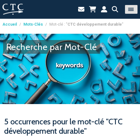
Accueil
/
Mots-Clés
/
Mot-clé : "
CTC développement durable
"
Panneau de gestion des cookies
Recherche par Mot-Clé
5 occurrences pour le mot-clé "CTC
développement durable"