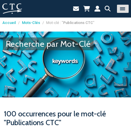
Accueil
/
Mots-Clés
/
Mot-clé : "
Publications CTC
"
Panneau de gestion des cookies
Recherche par Mot-Clé
100 occurrences pour le mot-clé
"Publications CTC"