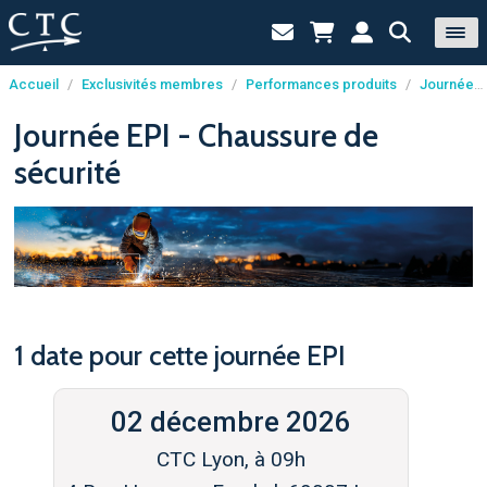
Accueil
/
Exclusivités membres
/
Performances produits
/
Journées EPI
Panneau de gestion des cookies
Journée EPI - Chaussure de
sécurité
1 date pour cette journée EPI
02 décembre 2026
CTC Lyon, à 09h