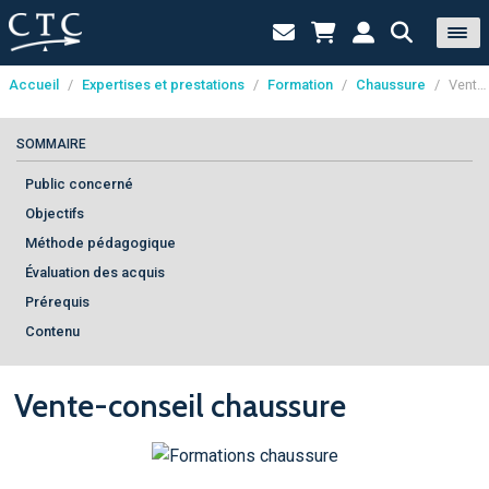
Accueil
/
Expertises et prestations
/
Formation
/
Chaussure
/
Vente-conseil chaussure
Panneau de gestion des cookies
SOMMAIRE
Public concerné
Objectifs
Méthode pédagogique
Évaluation des acquis
Prérequis
Contenu
Vente-conseil chaussure