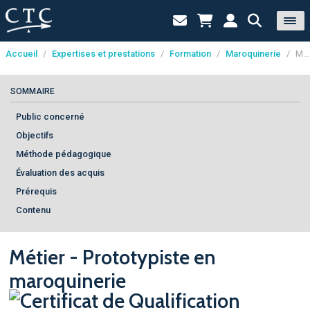
Accueil
/
Expertises et prestations
/
Formation
/
Maroquinerie
/
Métier - Prototypiste en maroquinerie
Panneau de gestion des cookies
SOMMAIRE
Public concerné
Objectifs
Méthode pédagogique
Évaluation des acquis
Prérequis
Contenu
Métier - Prototypiste en
maroquinerie