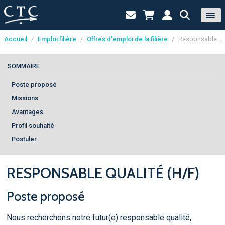
Accueil
/
Emploi filière
/
Offres d'emploi de la filière
/
Responsable qualité (h/f)
Panneau de gestion des cookies
SOMMAIRE
Poste proposé
Missions
Avantages
Profil souhaité
Postuler
RESPONSABLE QUALITÉ (H/F)
Poste proposé
Nous recherchons notre futur(e) responsable qualité,