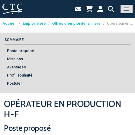
Accueil
/
Emploi filière
/
Offres d'emploi de la filière
/
Opérateur en production h-f
Panneau de gestion des cookies
SOMMAIRE
Poste proposé
Missions
Avantages
Profil souhaité
Postuler
OPÉRATEUR EN PRODUCTION
H-F
Poste proposé