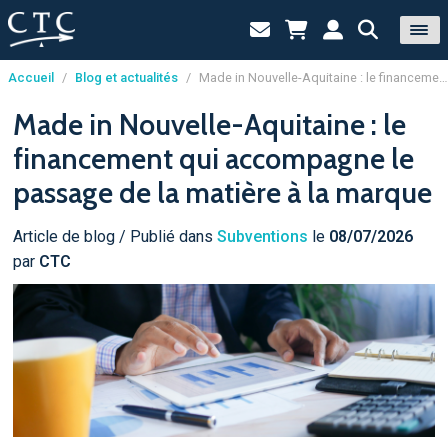
Accueil
/
Blog et actualités
/
Made in Nouvelle-Aquitaine : le financement qui accompagne le passage de la matière à la marque
Panneau de gestion des cookies
Made in Nouvelle-Aquitaine : le
financement qui accompagne le
passage de la matière à la marque
Article de blog / Publié dans
Subventions
le
08/07/2026
par
CTC