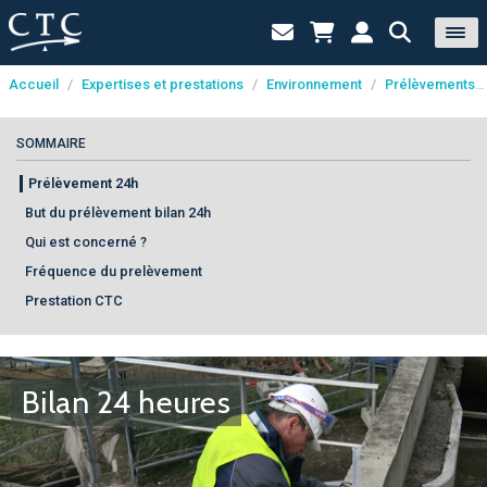
Accueil
/
Expertises et prestations
/
Environnement
/
Prélèvements d'eau
Panneau de gestion des cookies
SOMMAIRE
Prélèvement 24h
But du prélèvement bilan 24h
Qui est concerné ?
Fréquence du prelèvement
Prestation CTC
Bilan 24 heures