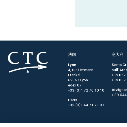
法国
意大利
Lyon
Santa C
4, rue Hermann
sull´Arn
Frenkel
+39 057
69367 Lyon
+39 057
edex 07
Arzigna
+33 (0)4 72 76 10 10
+ 39 04
Paris
+33 (0)1 44 71 71 81