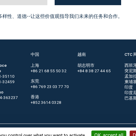
多样性、道德--让这些价值观指导我们未来的任务和合作。
中国
越南
CTC 
roce
上海
胡志明市
西班
o
+86 21 68 55 50 32
+84 8 38 27 44 65
突尼
1-35110
孟加
东莞
1-32459
柬埔
+86 769 23 03 77 70
印度
no
印度
香港
44-363237
巴基
+852 3614 0328
OK, accept all
D
you control over what you want to activate