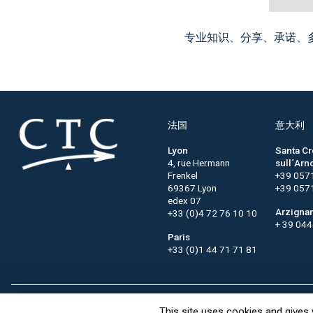
专业知识、分享、承诺、
法国
意大利
Lyon
Santa C
4, rue Hermann
sull´Arn
Frenkel
+39 057
69367 Lyon
+39 057
edex 07
Arzigna
+33 (0)4 72 76 10 10
+ 39 04
Paris
+33 (0)1 44 71 71 81
This site uses cookies and gives 