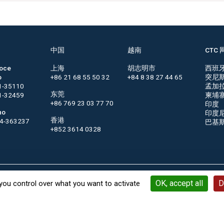
中国
越南
CTC 
roce
上海
胡志明市
西班
o
+86 21 68 55 50 32
+84 8 38 27 44 65
突尼
1-35110
孟加
东莞
1-32459
柬埔
+86 769 23 03 77 70
印度
no
印度
香港
44-363237
巴基
+852 3614 0328
OK, accept all
D
you control over what you want to activate