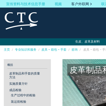
宣传资料与技术信息手册
视频
客户外联网
联
生皮、皮革及材料
主页
/
专业知识和服务
/
皮具 – 箱包 – 手套
/
咨询
/
皮具 – 箱包 – 手套
Cookies management panel
概括
皮革制品
皮革制品和手套的质量
方法
实施质量方针
成品检验
生产过程中的检验
装运前检验