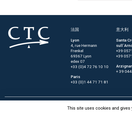
法国
意大利
Lyon
Santa C
4, rue Hermann
sull´Arn
Frenkel
+39 057
69367 Lyon
+39 057
edex 07
Arzigna
+33 (0)4 72 76 10 10
+ 39 04
Paris
+33 (0)1 44 71 71 81
This site uses cookies and gives 