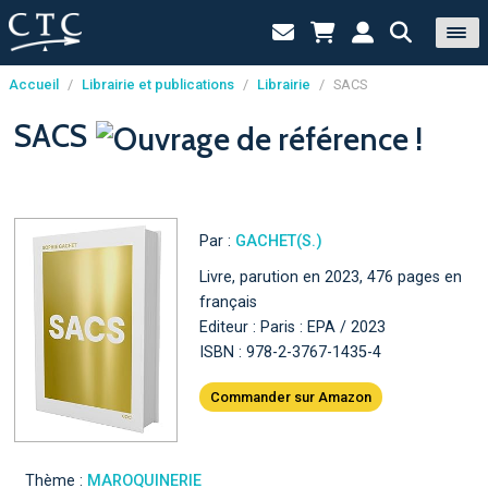
Accueil
/
Librairie et publications
/
Librairie
/
SACS
Panneau de gestion des cookies
SACS
Par :
GACHET(S.)
Livre, parution en 2023, 476 pages en
français
Editeur : Paris : EPA / 2023
ISBN : 978-2-3767-1435-4
Commander sur Amazon
Thème :
MAROQUINERIE