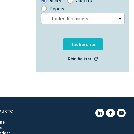
Année
Jusqu'à
Depuis
--- Toutes les années ---
Réinitialiser
AU CTC
gne
ie
adesh