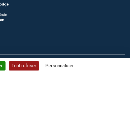
odge
ésie
tan
ons générales de vente
Politique de confidentialité
Plan du site
er
Tout refuser
Personnaliser
© CTC - 2026