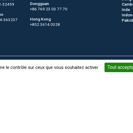
Dongguan
1-32459
Camb
+86 769 23 03 77 70
Inde
no
Indon
Hong Kong
44-363237
Pakis
+852 3614 0328
Mots-Clés
Gestion des cookies
Mentions légales
Conditi
Tout accept
nne le contrôle sur ceux que vous souhaitez activer