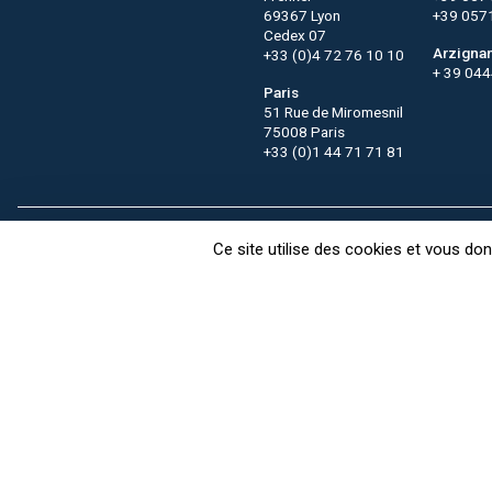
69367 Lyon
+39 057
Cedex 07
Arzigna
+33 (0)4 72 76 10 10
+ 39 04
Paris
51 Rue de Miromesnil
75008 Paris
+33 (0)1 44 71 71 81
Contact
CTC recrute
FAQ
Ce site utilise des cookies et vous do