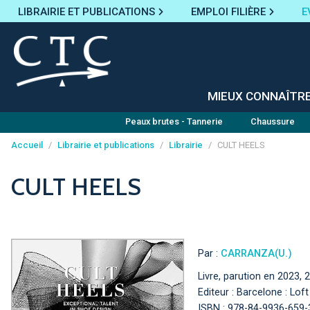
LIBRAIRIE ET PUBLICATIONS
EMPLOI FILIÈRE
E
MIEUX CONNAÎTR
Peaux brutes - Tannerie
Chaussure
Accueil
/
Librairie et publications
/
Librairie
/
CULT HEELS
Panneau de gestion des cookies
CULT HEELS
Par :
CARRANZA(U.)
Livre, parution en 2023,
Editeur : Barcelone : Lof
ISBN : 978-84-9936-659-