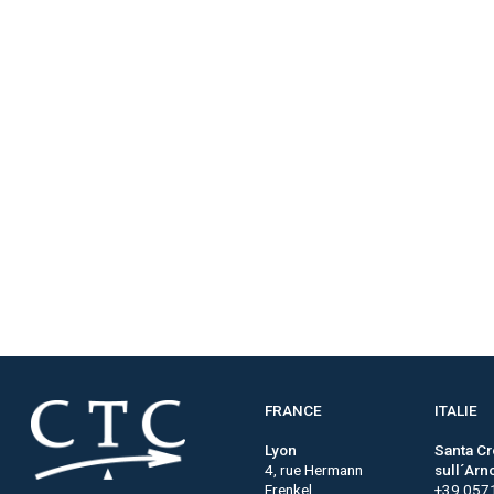
FRANCE
ITALIE
Lyon
Santa C
4, rue Hermann
sull´Arn
Frenkel
+39 057