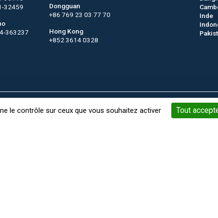
Dongguan
1-32459
Camb
+86 769 23 03 77 70
Inde
no
Indon
Hong Kong
44-363237
Pakis
+852 3614 0328
Mots-Clés
Gestion des cookies
Mentions légales
Conditi
Tout accept
nne le contrôle sur ceux que vous souhaitez activer