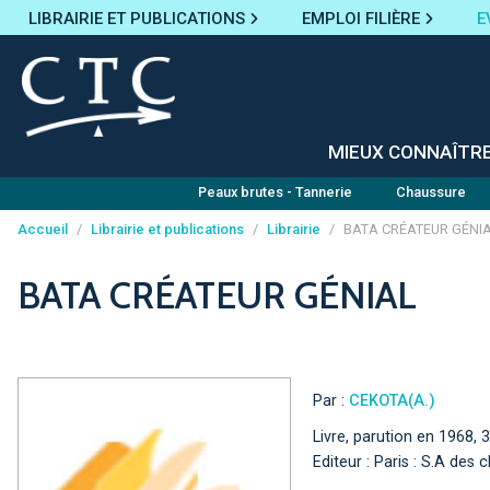
LIBRAIRIE ET PUBLICATIONS
EMPLOI FILIÈRE
E
MIEUX CONNAÎTR
Peaux brutes - Tannerie
Chaussure
Accueil
/
Librairie et publications
/
Librairie
/
BATA CRÉATEUR GÉNI
Panneau de gestion des cookies
BATA CRÉATEUR GÉNIAL
Par :
CEKOTA(A.)
Livre, parution en 1968, 
Editeur : Paris : S.A de