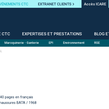
VÉNEMENTS CTC
EXTRANET CLIENTS
Accès ICARE
E CTC
EXPERTISES ET PRESTATIONS
BLOG E
Maroquinerie - Ganterie
EPI
Environnement
RSE
AL
340 pages en français
s chaussures BATA / 1968