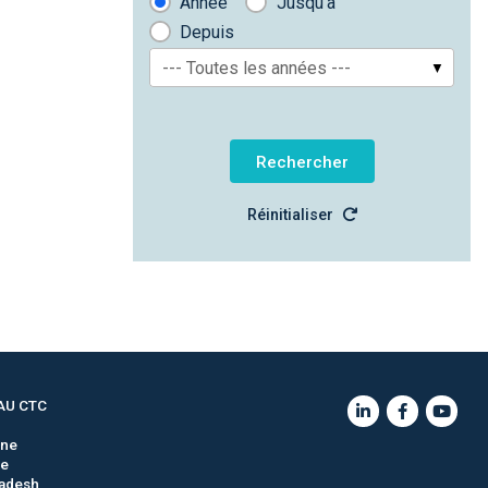
Année
Jusqu'à
Depuis
--- Toutes les années ---
Réinitialiser
AU CTC
gne
ie
adesh