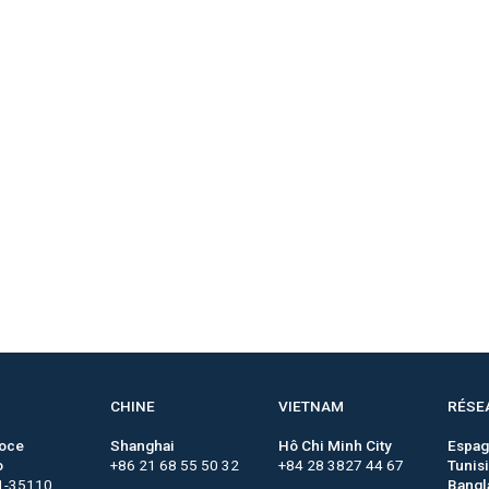
CHINE
VIETNAM
RÉSE
roce
Shanghai
Hô Chi Minh City
Espa
o
+86 21 68 55 50 32
+84 28 3827 44 67
Tunis
1-35110
Bangl