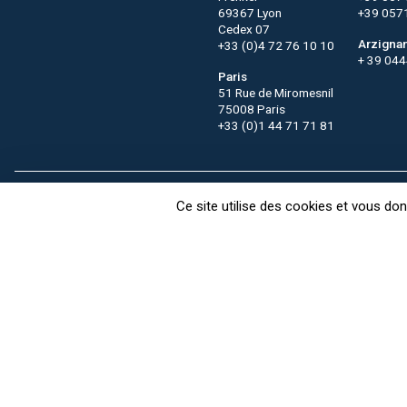
69367 Lyon
+39 057
Cedex 07
Arzigna
+33 (0)4 72 76 10 10
+ 39 04
Paris
51 Rue de Miromesnil
75008 Paris
+33 (0)1 44 71 71 81
Contact
CTC recrute
FAQ
Ce site utilise des cookies et vous do