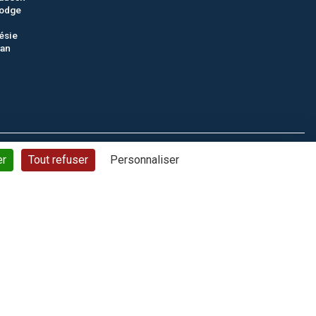
odge
ésie
tan
ons générales de vente
Politique de confidentialité
Plan du site
er
Tout refuser
Personnaliser
© CTC - 2026