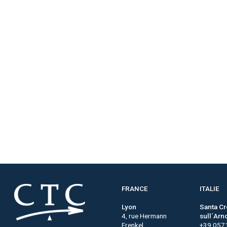
FRANCE
ITALIE
Lyon
Santa C
4, rue Hermann
sull´Arn
Frenkel
+39 057