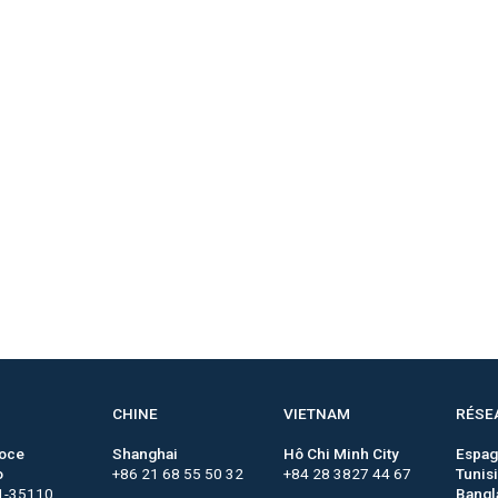
CHINE
VIETNAM
RÉSE
roce
Shanghai
Hô Chi Minh City
Espa
o
+86 21 68 55 50 32
+84 28 3827 44 67
Tunis
1-35110
Bangl