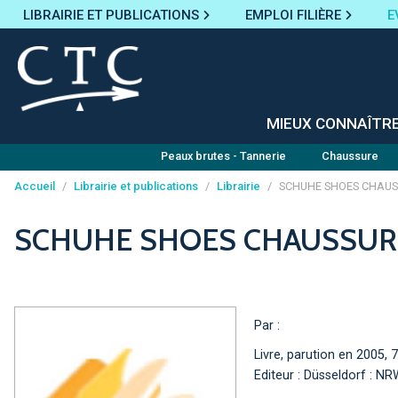
LIBRAIRIE ET PUBLICATIONS
EMPLOI FILIÈRE
E
MIEUX CONNAÎTR
Peaux brutes - Tannerie
Chaussure
Accueil
/
Librairie et publications
/
Librairie
/
SCHUHE SHOES CHAUS
Panneau de gestion des cookies
SCHUHE SHOES CHAUSSUR
Par :
Livre, parution en 2005,
Editeur : Düsseldorf : N