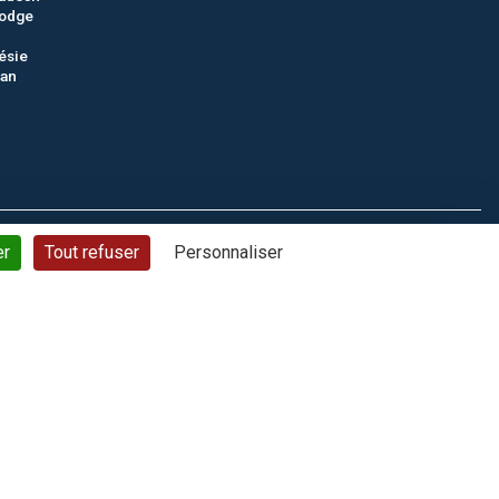
odge
ésie
tan
ons générales de vente
Politique de confidentialité
Plan du site
er
Tout refuser
Personnaliser
© CTC - 2026