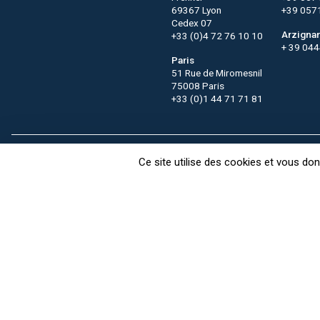
69367 Lyon
+39 057
Cedex 07
Arzigna
+33 (0)4 72 76 10 10
+ 39 04
Paris
51 Rue de Miromesnil
75008 Paris
+33 (0)1 44 71 71 81
Contact
CTC recrute
FAQ
Ce site utilise des cookies et vous do