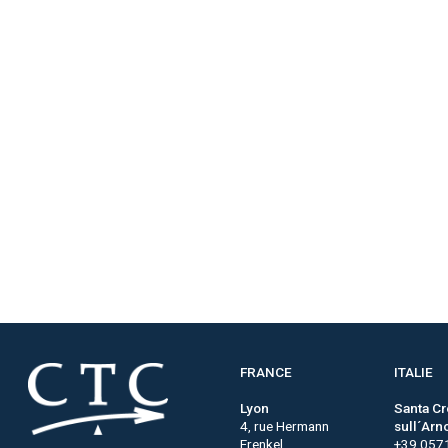
FRANCE
ITALIE
Lyon
Santa C
4, rue Hermann
sull´Arn
Frenkel
+39 057