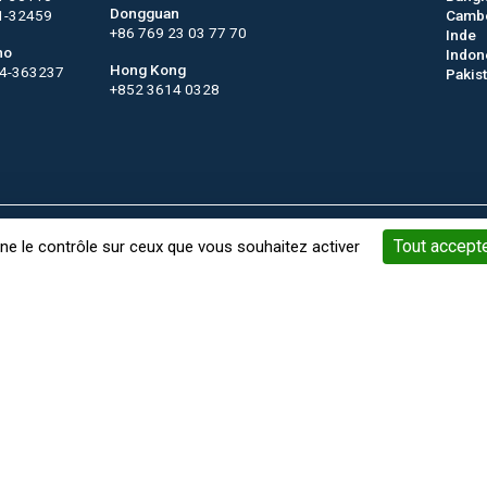
Dongguan
1-32459
Camb
+86 769 23 03 77 70
Inde
no
Indon
Hong Kong
44-363237
Pakis
+852 3614 0328
Mots-Clés
Gestion des cookies
Mentions légales
Conditi
Tout accept
nne le contrôle sur ceux que vous souhaitez activer