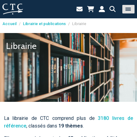
Accueil
/
Librairie et publications
/
Librairie
Panneau de gestion des cookies
Librairie
La librairie de CTC comprend plus de
3180 livres de
référence
, classés dans
19 thèmes
.