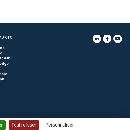
AU CTC
gne
ie
adesh
odge
ésie
tan
ons générales de vente
Politique de confidentialité
Plan du site
er
Tout refuser
Personnaliser
© CTC - 2026