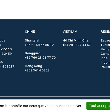
CHINE
VIETNAM
RÉSE
roce
Shanghai
Hô Chi Minh City
Espa
o
+86 21 68 55 50 32
+84 28 3827 44 67
Tunis
1-35110
Bangl
Dongguan
1-32459
Camb
+86 769 23 03 77 70
Inde
no
Indon
Hong Kong
44-363237
Pakis
+852 3614 0328
Mots-Clés
Gestion des cookies
Mentions légales
Conditi
Tout accept
nne le contrôle sur ceux que vous souhaitez activer