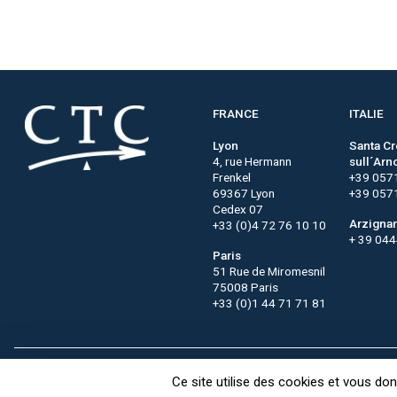
FRANCE
ITALIE
Lyon
Santa C
4, rue Hermann
sull´Arn
Frenkel
+39 057
69367 Lyon
+39 057
Cedex 07
Arzigna
+33 (0)4 72 76 10 10
+ 39 04
Paris
51 Rue de Miromesnil
75008 Paris
+33 (0)1 44 71 71 81
Contact
CTC recrute
FAQ
Ce site utilise des cookies et vous do