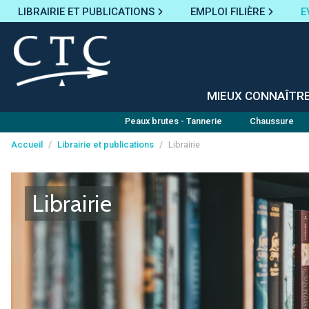
LIBRAIRIE ET PUBLICATIONS
EMPLOI FILIÈRE
E
MIEUX CONNAÎTR
Peaux brutes - Tannerie
Chaussure
Accueil
/
Librairie et publications
/
Librairie
Panneau de gestion des cookies
Librairie